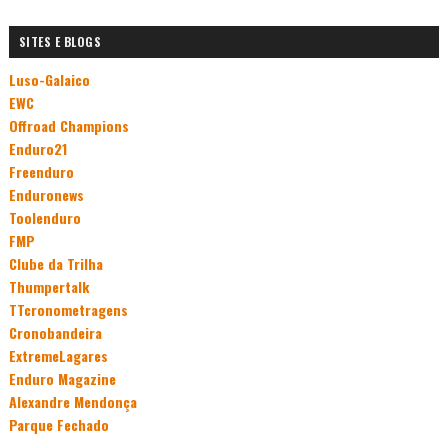
SITES E BLOGS
Luso-Galaico
EWC
Offroad Champions
Enduro21
Freenduro
Enduronews
Toolenduro
FMP
Clube da Trilha
Thumpertalk
TTcronometragens
Cronobandeira
ExtremeLagares
Enduro Magazine
Alexandre Mendonça
Parque Fechado