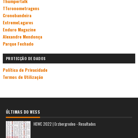
Thumpertalk
TTcronometragens
Cronobandeira
ExtremeLagares
Enduro Magazine
Alexandre Mendonça
Parque Fechado
PROTECÇÃO DE DADOS
Política de Privacidade
Termos de Utilização
ÚLTIMAS DO WESS
HEWC 2022 | Erzbergrodeo - Resultados