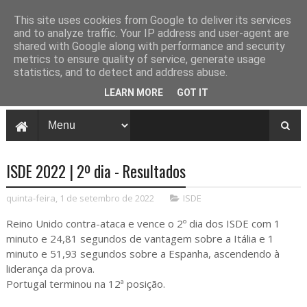
This site uses cookies from Google to deliver its services
and to analyze traffic. Your IP address and user-agent are
shared with Google along with performance and security
metrics to ensure quality of service, generate usage
statistics, and to detect and address abuse.
LEARN MORE
GOT IT
ISDE 2022 | 2º dia - Resultados
quinta-feira, 1 de setembro de 2022
ISDE
Reino Unido contra-ataca e vence o 2º dia dos ISDE com 1
minuto e 24,81 segundos de vantagem sobre a Itália e 1
minuto e 51,93 segundos sobre a Espanha, ascendendo à
liderança da prova.
Portugal terminou na 12ª posição.