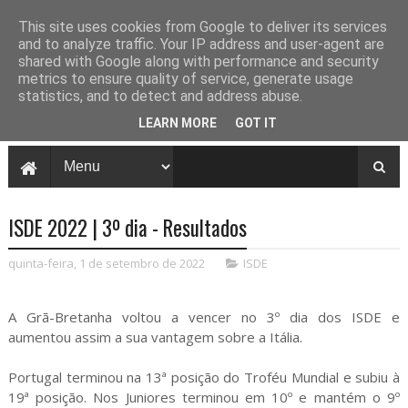
This site uses cookies from Google to deliver its services
and to analyze traffic. Your IP address and user-agent are
shared with Google along with performance and security
metrics to ensure quality of service, generate usage
statistics, and to detect and address abuse.
LEARN MORE
GOT IT
ISDE 2022 | 3º dia - Resultados
quinta-feira, 1 de setembro de 2022
ISDE
A Grã-Bretanha voltou a vencer no 3º dia dos ISDE e
aumentou assim a sua vantagem sobre a Itália.
Portugal terminou na 13ª posição do Troféu Mundial e subiu à
19ª posição. Nos Juniores terminou em 10º e mantém o 9º