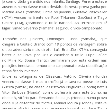
Já com o título garantido nos Infantis, Santiago Pereira esteve
ausente, numa classe muito desfalcada nesta prova ganha por
Martim Alves (Yamaha). Entre os Juvenis, Gustavo Pitschieller
(KTM) venceu na frente de Robi Tikkanen (GasGas) e Tiago
Castro (TM), garantindo o título nacional. Ao terminar em 4º
lugar, Simão Severino (Yamaha) segurou o vice-campeonato.
Também nos Juniores, Domingos Cunha (Yamaha), que
chegara a Castelo Branco com 19 pontos de vantagem sobre
o seu adversário mais direto, Luís Brandão (KTM), conseguiu
bater o seu rival por 28s e carimbar o título. Filipe Saúde
(KTM) e Rui Sousa (Fantic) terminaram por esta ordem nas
posições imediatas, embora no campeonato esta classificação
tenha ficado invertida.
Entre as categorias de Clássicas, António Oliveira (Honda)
venceu na classe 1 mas o troféu já estava na posse de Luís
Guerra (Suzuki); na classe 2 Cristóvão Nogueira (Honda) bateu
Vítor Barbosa (Honda), com o troféu a ir para este último; na
classe 3, vitória para Fernando Sousa Jr. (Honda), numa prova
onde o já detentor do troféu, Manuel Moura (Honda), esteve
ausente; não foi o que aconteceu na classe 4 com José Tiago