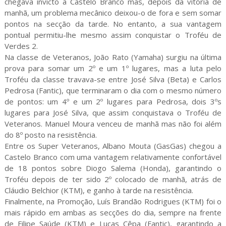
chegava invicto a Castelo Branco mas, depois da vitória de
manhã, um problema mecânico deixou-o de fora e sem somar
pontos na secção da tarde. No entanto, a sua vantagem
pontual permitiu-lhe mesmo assim conquistar o Troféu de
Verdes 2.
Na classe de Veteranos, João Rato (Yamaha) surgiu na última
prova para somar um 2º e um 1º lugares, mas a luta pelo
Troféu da classe travava-se entre José Silva (Beta) e Carlos
Pedrosa (Fantic), que terminaram o dia com o mesmo número
de pontos: um 4º e um 2º lugares para Pedrosa, dois 3ºs
lugares para José Silva, que assim conquistava o Troféu de
Veteranos. Manuel Moura venceu de manhã mas não foi além
do 8º posto na resistência.
Entre os Super Veteranos, Albano Mouta (GasGas) chegou a
Castelo Branco com uma vantagem relativamente confortável
de 18 pontos sobre Diogo Salema (Honda), garantindo o
Troféu depois de ter sido 2º colocado de manhã, atrás de
Cláudio Belchior (KTM), e ganho à tarde na resistência.
Finalmente, na Promoção, Luís Brandão Rodrigues (KTM) foi o
mais rápido em ambas as secções do dia, sempre na frente
de Filipe Saúde (KTM) e Lucas Cêpa (Fantic), garantindo a