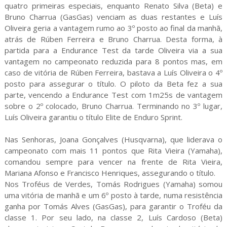
quatro primeiras especiais, enquanto Renato Silva (Beta) e
Bruno Charrua (GasGas) venciam as duas restantes e Luís
Oliveira geria a vantagem rumo ao 3º posto ao final da manhã,
atrás de Rúben Ferreira e Bruno Charrua. Desta forma, à
partida para a Endurance Test da tarde Oliveira via a sua
vantagem no campeonato reduzida para 8 pontos mas, em
caso de vitória de Rúben Ferreira, bastava a Luís Oliveira o 4º
posto para assegurar o título. O piloto da Beta fez a sua
parte, vencendo a Endurance Test com 1m25s de vantagem
sobre o 2º colocado, Bruno Charrua. Terminando no 3º lugar,
Luís Oliveira garantiu o título Elite de Enduro Sprint.
Nas Senhoras, Joana Gonçalves (Husqvarna), que liderava o
campeonato com mais 11 pontos que Rita Vieira (Yamaha),
comandou sempre para vencer na frente de Rita Vieira,
Mariana Afonso e Francisco Henriques, assegurando o título.
Nos Troféus de Verdes, Tomás Rodrigues (Yamaha) somou
uma vitória de manhã e um 6º posto à tarde, numa resistência
ganha por Tomás Alves (GasGas), para garantir o Troféu da
classe 1. Por seu lado, na classe 2, Luís Cardoso (Beta)