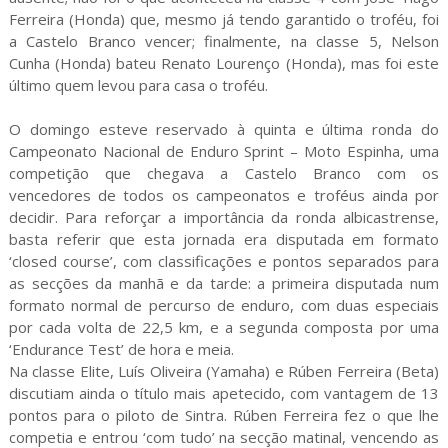
Ferreira (Honda) que, mesmo já tendo garantido o troféu, foi
a Castelo Branco vencer; finalmente, na classe 5, Nelson
Cunha (Honda) bateu Renato Lourenço (Honda), mas foi este
último quem levou para casa o troféu.
O domingo esteve reservado à quinta e última ronda do
Campeonato Nacional de Enduro Sprint – Moto Espinha, uma
competição que chegava a Castelo Branco com os
vencedores de todos os campeonatos e troféus ainda por
decidir. Para reforçar a importância da ronda albicastrense,
basta referir que esta jornada era disputada em formato
‘closed course’, com classificações e pontos separados para
as secções da manhã e da tarde: a primeira disputada num
formato normal de percurso de enduro, com duas especiais
por cada volta de 22,5 km, e a segunda composta por uma
‘Endurance Test’ de hora e meia.
Na classe Elite, Luís Oliveira (Yamaha) e Rúben Ferreira (Beta)
discutiam ainda o título mais apetecido, com vantagem de 13
pontos para o piloto de Sintra. Rúben Ferreira fez o que lhe
competia e entrou ‘com tudo’ na secção matinal, vencendo as