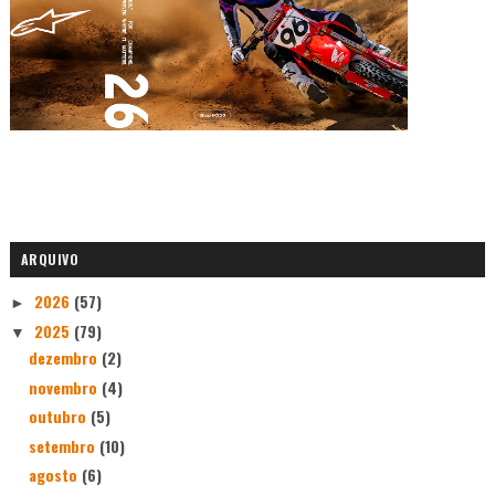
ARQUIVO
2026
(57)
►
2025
(79)
▼
dezembro
(2)
novembro
(4)
outubro
(5)
setembro
(10)
agosto
(6)