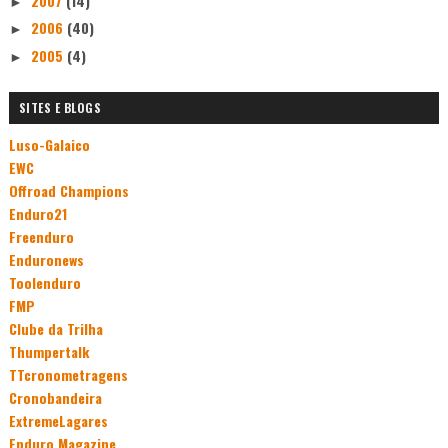
2007
(14)
►
2006
(40)
►
2005
(4)
►
SITES E BLOGS
Luso-Galaico
EWC
Offroad Champions
Enduro21
Freenduro
Enduronews
Toolenduro
FMP
Clube da Trilha
Thumpertalk
TTcronometragens
Cronobandeira
ExtremeLagares
Enduro Magazine