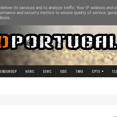
eliver its services and to analyze traffic. Your IP address and 
ormance and security metrics to ensure quality of service, gen
abuse.
ENDUROGP
HEWC
SEWC
ISDE
TNHE
CPTS
TL