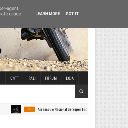
user-agent
erate usage
LEARN MORE
GOT IT
G
CNTT
RALI
FÓRUM
LOJA
Arrancou o Nacional de Super Enduro em Penafiel
CNSE
CNSE