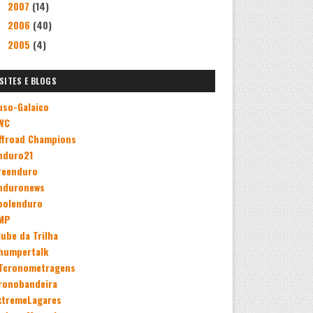
2007
(14)
►
2006
(40)
►
2005
(4)
►
SITES E BLOGS
uso-Galaico
WC
ffroad Champions
nduro21
reenduro
nduronews
oolenduro
MP
lube da Trilha
humpertalk
Tcronometragens
ronobandeira
xtremeLagares