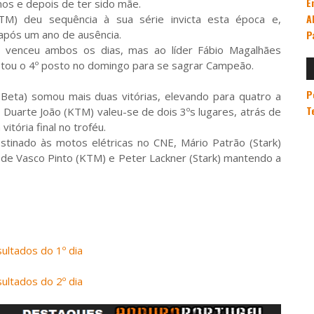
E
os e depois de ter sido mãe.
A
TM) deu sequência à sua série invicta esta época e,
P
 após um ano de ausência.
) venceu ambos os dias, mas ao líder Fábio Magalhães
tou o 4º posto no domingo para se sagrar Campeão.
P
Beta) somou mais duas vitórias, elevando para quatro a
T
 Duarte João (KTM) valeu-se de dois 3ºs lugares, atrás de
itória final no troféu.
stinado às motos elétricas no CNE, Mário Patrão (Stark)
 de Vasco Pinto (KTM) e Peter Lackner (Stark) mantendo a
ultados do 1º dia
ultados do 2º dia