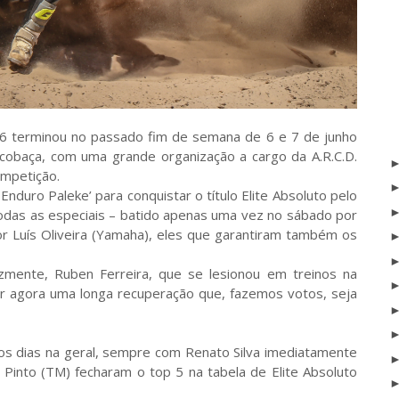
6 terminou no passado fim de semana de 6 e 7 de junho
cobaça, com uma grande organização a cargo da A.R.C.D.
ompetição.
Enduro Paleke’ para conquistar o título Elite Absoluto pelo
odas as especiais – batido apenas uma vez no sábado por
r Luís Oliveira (Yamaha), eles que garantiram também os
lizmente, Ruben Ferreira, que se lesionou em treinos na
ar agora uma longa recuperação que, fazemos votos, seja
os dias na geral, sempre com Renato Silva imediatamente
ís Pinto (TM) fecharam o top 5 na tabela de Elite Absoluto