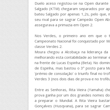
Duelo aceso registou-se na Open durante o
Salgado (KTM) chegaram separados por ape
bateu Salgado por apenas 1,2s, pelo que, n
seu rival para se sagrar Campeão Open A
assegurava a primazia em Open 2.
Nos Verdes, o primeiro ano em que o tí
Campeonato Nacional foi conquistado por M
classe Verdes 2.
Moura chegou a Alcobaça na liderança da
melhorando esta contabilidade ao terminar 
na frente de Lucas Espinha (Beta). No domin
de Espinha, mas bastou o 3º posto para Ma
‘prémio de consolação’ o triunfo final no t
Verdes 3 (nos dois dias de prova e no troféu)
Entre as Senhoras, Rita Vieira (Yamaha) c
prova ganha por um dos grandes nomes do En
a preparar o Mundial. A Rita Vieira basta
Gonçalves (Husqvana), para se sagrar Ca