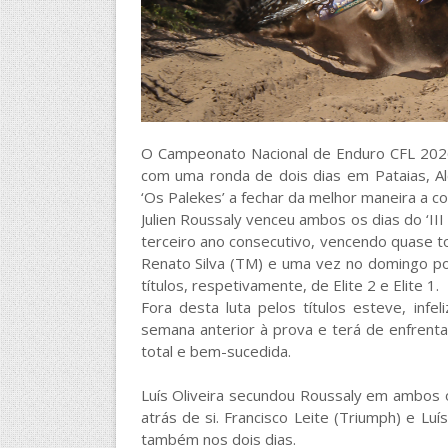
O Campeonato Nacional de Enduro CFL 202
com uma ronda de dois dias em Pataias, Al
‘Os Palekes’ a fechar da melhor maneira a c
Julien Roussaly venceu ambos os dias do ‘III 
terceiro ano consecutivo, vencendo quase t
Renato Silva (TM) e uma vez no domingo po
títulos, respetivamente, de Elite 2 e Elite 1.
Fora desta luta pelos títulos esteve, infe
semana anterior à prova e terá de enfrent
total e bem-sucedida.
Luís Oliveira secundou Roussaly em ambos 
atrás de si. Francisco Leite (Triumph) e Lu
também nos dois dias.