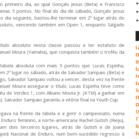
 primeiro dia, ao qual Gonçalo Jesus (Beta) e Francisco
nas 5 pontos. No final do dia de sábado, Gonçalo Jesus
o dia seguinte, bastou-lhe terminar em 2º lugar atrás do
bsoluto, vencendo também em Open 1, enquanto Salgado
tulo absoluto nesta classe passou a ter estatuto de
L
anuel Moura (Yamaha), que conquista também o troféu da
E
O
 tabela absoluta com mais 5 pontos que Lucas Espinha,
E
em 2º lugar no sábado, atrás de Salvador Sampaio (Beta) e
F
go, Salvador Sampaio voltou a vencer, desta vez na frente
E
nuel Moura assegurar o título. Lucas Espinha teve como
T
roféu de Verdes 1, com Albano Mouta Jr. (KTM) a ganhar em
F
. Salvador Sampaio garantiu a vitória final na Youth Cup.
C
T
hegava na frente da tabela e a gerir o campeonato, numa
T
duro feminino, a norte-americana Rachel Gutish (Rieju),
C
ram dois terceiros lugares, atrás de Gutish e de Joana
E
mpeã Nacional de Enduro, num bem-sucedido regresso à