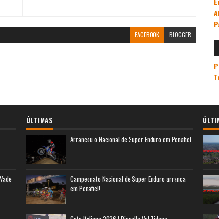
E
A
P
FACEBOOK
BLOGGER
P
T
ÚLTIMAS
ÚLTI
Arrancou o Nacional de Super Enduro em Penafiel
 Wade
Campeonato Nacional de Super Enduro arranca
em Penafiel!
s
Cpto Italiano 2026 | Pianello Val Tidone -