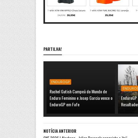
PARTILHA!
ENDUROGP
ENDURO
Rachel Gutish Campeã do Mundo de
Enduro Feminino e Josep Garcia vence o
EnduroGP 
EnduroGP em Fafe
Resultado
NOTÍCIA ANTERIOR
CNE 2026 | Alcobaça - Julien Roussaly conquista o ‘tri’