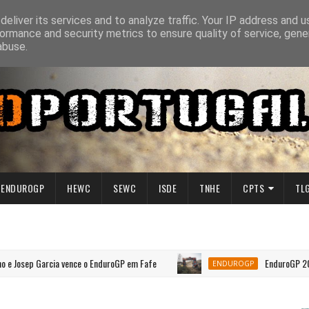
eliver its services and to analyze traffic. Your IP address and 
ormance and security metrics to ensure quality of service, gen
abuse.
ENDUROGP
HEWC
SEWC
ISDE
TNHE
CPTS
TL
p Garcia vence o EnduroGP em Fafe
EnduroGP 2026 | Por
ENDUROGP