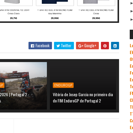
L
Facebook
Twitter
Google+
E
O
E
F
E
GP
ENDUROGP
T
F
2026 | Portugal 2 -
Vitória de Josep Garcia no primeiro dia
C
s
do FIM EnduroGP de Portugal 2
T
T
C
E