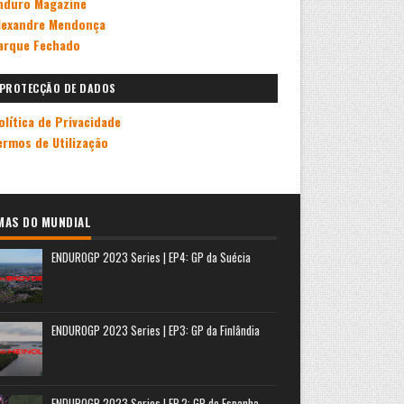
nduro Magazine
lexandre Mendonça
arque Fechado
PROTECÇÃO DE DADOS
olítica de Privacidade
ermos de Utilização
MAS DO MUNDIAL
ENDUROGP 2023 Series | EP4: GP da Suécia
ENDUROGP 2023 Series | EP3: GP da Finlândia
ENDUROGP 2023 Series | EP.2: GP de Espanha