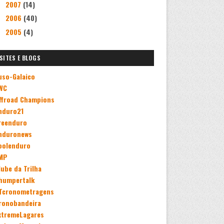
2007
(14)
►
2006
(40)
►
2005
(4)
►
SITES E BLOGS
uso-Galaico
WC
ffroad Champions
nduro21
reenduro
nduronews
oolenduro
MP
lube da Trilha
humpertalk
Tcronometragens
ronobandeira
xtremeLagares