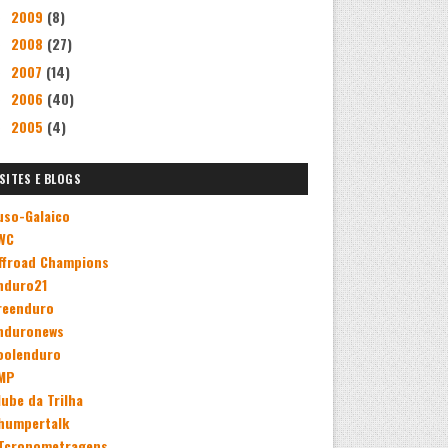
2009
(8)
►
2008
(27)
►
2007
(14)
►
2006
(40)
►
2005
(4)
►
SITES E BLOGS
uso-Galaico
WC
ffroad Champions
nduro21
reenduro
nduronews
oolenduro
MP
lube da Trilha
humpertalk
Tcronometragens