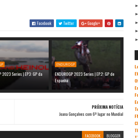
Facebook
Twitter
Google+
GP
ENDUROGP
L
E
2023 Series | EP3: GP da
ENDUROGP 2023 Series | EP.2: GP de
Espanha
O
E
F
E
PRÓXIMA NOTÍCIA
T
Joana Gonçalves com 6º lugar no Mundial
F
C
T
FACEBOOK
BLOGGER
T