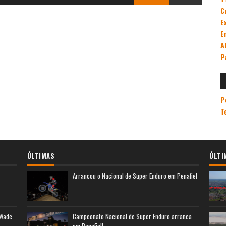
C
E
E
A
P
P
T
ÚLTIMAS
ÚLTI
Arrancou o Nacional de Super Enduro em Penafiel
 Wade
Campeonato Nacional de Super Enduro arranca
em Penafiel!