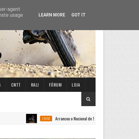
user-agent
erate usage
LEARN MORE
GOT IT
G
CNTT
RALI
FÓRUM
LOJA
Arrancou o Nacional de Super Enduro em Penafiel
CNSE