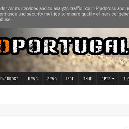
eliver its services and to analyze traffic. Your IP address and 
ormance and security metrics to ensure quality of service, gen
abuse.
ENDUROGP
HEWC
SEWC
ISDE
TNHE
CPTS
TL