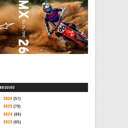
ARQUIVO
2026
(57)
►
2025
(79)
►
2024
(88)
►
2023
(65)
►