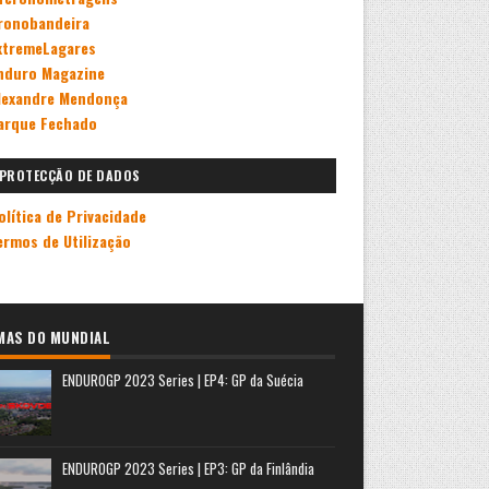
ronobandeira
xtremeLagares
nduro Magazine
lexandre Mendonça
arque Fechado
PROTECÇÃO DE DADOS
olítica de Privacidade
ermos de Utilização
MAS DO MUNDIAL
ENDUROGP 2023 Series | EP4: GP da Suécia
ENDUROGP 2023 Series | EP3: GP da Finlândia