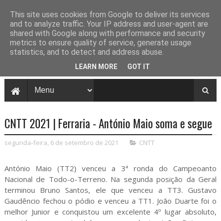
This site uses cookies from Google to deliver its services
and to analyze traffic. Your IP address and user-agent are
shared with Google along with performance and security
metrics to ensure quality of service, generate usage
statistics, and to detect and address abuse.
LEARN MORE
GOT IT
CNTT 2021 | Ferraria - António Maio soma e segue
segunda-feira, 6 de setembro de 2021
CNTT
António Maio (TT2) venceu a 3ª ronda do Campeoanto
Nacional de Todo-o-Terreno. Na segunda posição da Geral
terminou Bruno Santos, ele que venceu a TT3. Gustavo
Gaudêncio fechou o pódio e venceu a TT1. João Duarte foi o
melhor Junior e conquistou um excelente 4º lugar absoluto,