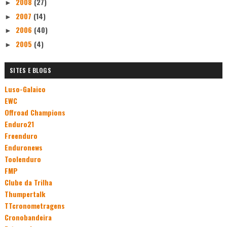
2008
(27)
►
2007
(14)
►
2006
(40)
►
2005
(4)
►
SITES E BLOGS
Luso-Galaico
EWC
Offroad Champions
Enduro21
Freenduro
Enduronews
Toolenduro
FMP
Clube da Trilha
Thumpertalk
TTcronometragens
Cronobandeira