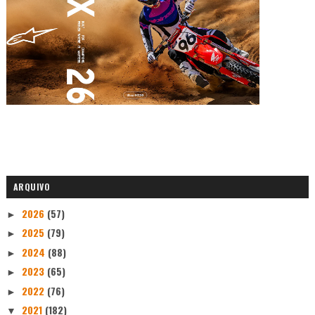
ARQUIVO
2026
(57)
►
2025
(79)
►
2024
(88)
►
2023
(65)
►
2022
(76)
►
2021
(182)
▼