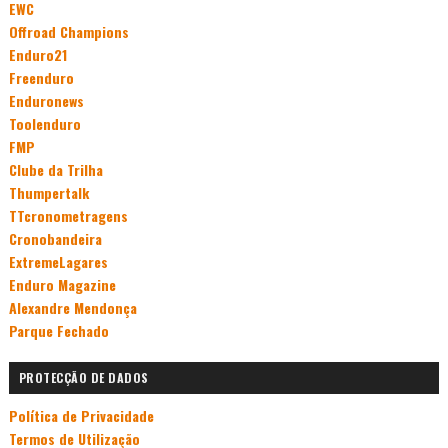
EWC
Offroad Champions
Enduro21
Freenduro
Enduronews
Toolenduro
FMP
Clube da Trilha
Thumpertalk
TTcronometragens
Cronobandeira
ExtremeLagares
Enduro Magazine
Alexandre Mendonça
Parque Fechado
PROTECÇÃO DE DADOS
Política de Privacidade
Termos de Utilização